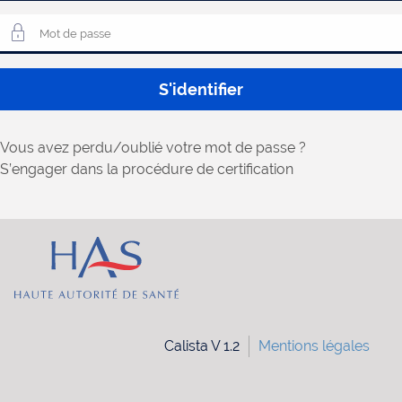
utilisateur
Mot
S'identifier
de
passe
Vous avez perdu/oublié votre mot de passe ?
S’engager dans la procédure de certification
Calista V 1.2
Mentions légales